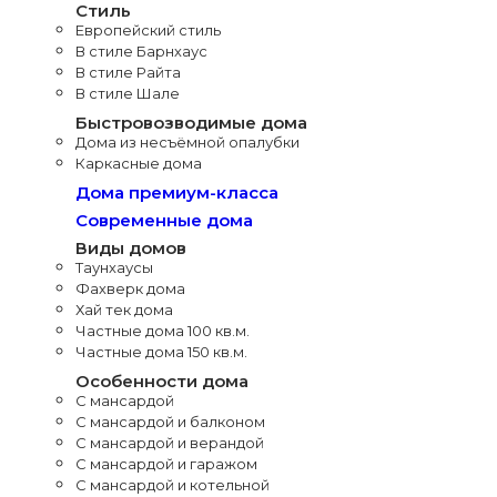
Стиль
Европейский стиль
В стиле Барнхаус
В стиле Райта
В стиле Шале
Быстровозводимые дома
Дома из несъёмной опалубки
Каркасные дома
Дома премиум-класса
Современные дома
Виды домов
Таунхаусы
Фахверк дома
Хай тек дома
Частные дома 100 кв.м.
Частные дома 150 кв.м.
Особенности дома
С мансардой
С мансардой и балконом
С мансардой и верандой
С мансардой и гаражом
С мансардой и котельной