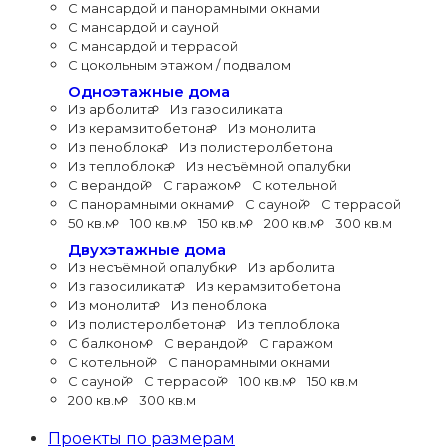
С мансардой и панорамными окнами
С мансардой и сауной
С мансардой и террасой
С цокольным этажом / подвалом
Одноэтажные дома
Из арболита
Из газосиликата
Из керамзитобетона
Из монолита
Из пеноблока
Из полистеролбетона
Из теплоблока
Из несъёмной опалубки
С верандой
С гаражом
С котельной
С панорамными окнами
С сауной
С террасой
50 кв.м
100 кв.м
150 кв.м
200 кв.м
300 кв.м
Двухэтажные дома
Из несъёмной опалубки
Из арболита
Из газосиликата
Из керамзитобетона
Из монолита
Из пеноблока
Из полистеролбетона
Из теплоблока
С балконом
С верандой
С гаражом
С котельной
С панорамными окнами
С сауной
С террасой
100 кв.м
150 кв.м
200 кв.м
300 кв.м
Проекты по размерам