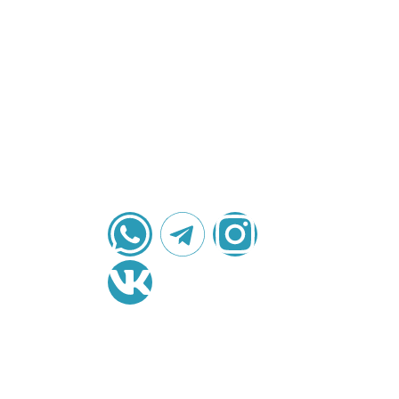
Выберите
удобный
Керамические
мессенджер
блоки